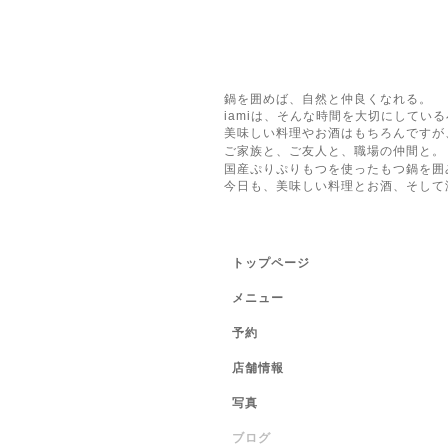
鍋を囲めば、自然と仲良くなれる。
iamiは、そんな時間を大切にしてい
美味しい料理やお酒はもちろんですが
ご家族と、ご友人と、職場の仲間と。
国産ぷりぷりもつを使ったもつ鍋を囲
今日も、美味しい料理とお酒、そして
トップページ
メニュー
予約
店舗情報
写真
ブログ