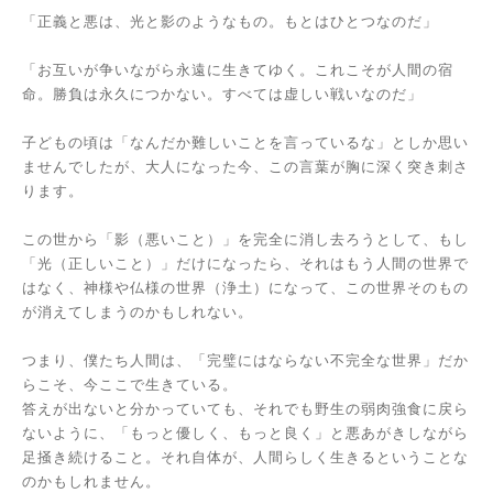
「正義と悪は、光と影のようなもの。もとはひとつなのだ」
「お互いが争いながら永遠に生きてゆく。これこそが人間の宿
命。勝負は永久につかない。すべては虚しい戦いなのだ」
子どもの頃は「なんだか難しいことを言っているな」としか思い
ませんでしたが、大人になった今、この言葉が胸に深く突き刺さ
ります。
この世から「影（悪いこと）」を完全に消し去ろうとして、もし
「光（正しいこと）」だけになったら、それはもう人間の世界で
はなく、神様や仏様の世界（浄土）になって、この世界そのもの
が消えてしまうのかもしれない。
つまり、僕たち人間は、「完璧にはならない不完全な世界」だか
らこそ、今ここで生きている。
答えが出ないと分かっていても、それでも野生の弱肉強食に戻ら
ないように、「もっと優しく、もっと良く」と悪あがきしながら
足掻き続けること。それ自体が、人間らしく生きるということな
のかもしれません。