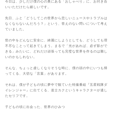
今日は、少しだけ僕の心の奥にある「おしゃべり」に、お付き合
いいただけたら嬉しいです。
先日、ふと「どうしてこの世界から悲しいニュースやトラブルは
なくならないんだろう？」という、答えのない問いについて考え
ていました。
世の中をどんなに安全に、綺麗にしようとしても、どうしても理
不尽なことって起きてしまう。まるで「光があれば、必ず影がで
きる」みたいに、どれだけ頑張っても完璧な世界を作るのは難し
いのかもしれない。
そんな、ちょっと虚しくなりそうな時に、僕の頭の中にいつも帰
ってくる、大切な「言葉」があります。
それは、僕が子どもの頃に夢中で観ていた特撮番組『五星戦隊ダ
イレンジャー』に出てくる、道士カクというキャラクターが遺し
たセリフです。
子どもの頃に出会った、世界のひみつ