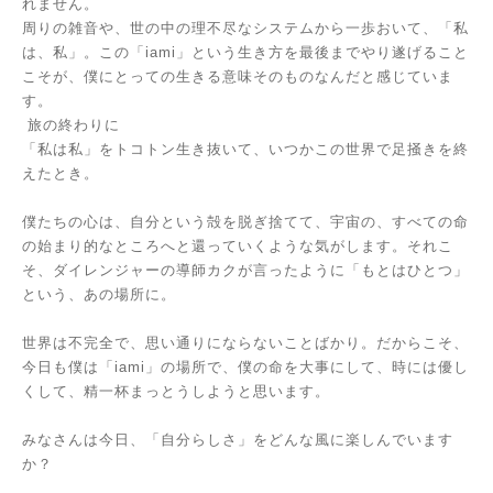
れません。
周りの雑音や、世の中の理不尽なシステムから一歩おいて、「私
は、私」。この「iami」という生き方を最後までやり遂げること
こそが、僕にとっての生きる意味そのものなんだと感じていま
す。
旅の終わりに
「私は私」をトコトン生き抜いて、いつかこの世界で足掻きを終
えたとき。
僕たちの心は、自分という殻を脱ぎ捨てて、宇宙の、すべての命
の始まり的なところへと還っていくような気がします。それこ
そ、ダイレンジャーの導師カクが言ったように「もとはひとつ」
という、あの場所に。
世界は不完全で、思い通りにならないことばかり。だからこそ、
今日も僕は「iami」の場所で、僕の命を大事にして、時には優し
くして、精一杯まっとうしようと思います。
みなさんは今日、「自分らしさ」をどんな風に楽しんでいます
か？