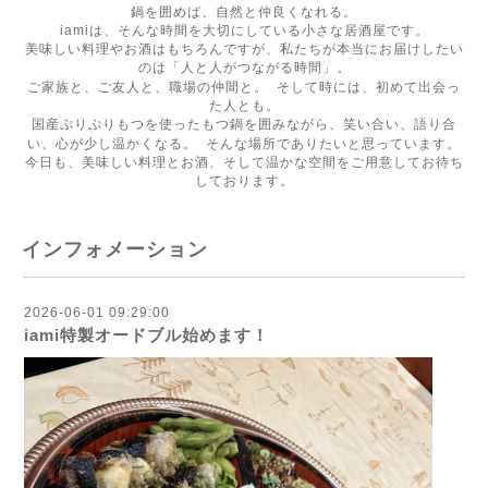
鍋を囲めば、自然と仲良くなれる。
iamiは、そんな時間を大切にしている小さな居酒屋です。
美味しい料理やお酒はもちろんですが、私たちが本当にお届けしたい
のは「人と人がつながる時間」。
ご家族と、ご友人と、職場の仲間と。 そして時には、初めて出会っ
た人とも。
国産ぷりぷりもつを使ったもつ鍋を囲みながら、笑い合い、語り合
い、心が少し温かくなる。 そんな場所でありたいと思っています。
今日も、美味しい料理とお酒、そして温かな空間をご用意してお待ち
しております。
インフォメーション
2026-06-01 09:29:00
iami特製オードブル始めます！